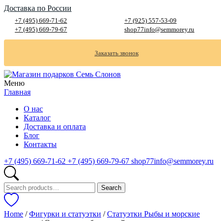
Доставка по России
+7 (495) 669-71-62
+7 (925) 557-53-09
+7 (495) 669-79-67
shop77info@semmorey.ru
Заказать звонок
Меню
Главная
О нас
Каталог
Доставка и оплата
Блог
Контакты
+7 (495) 669-71-62
+7 (495) 669-79-67
shop77info@semmorey.ru
Search
Search
for:
Home
/
Фигурки и статуэтки
/
Статуэтки Рыбы и морские