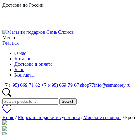
Доставка по России
Меню
Главная
О нас
Каталог
Доставка и оплата
Блог
Контакты
+7 (495) 669-71-62
+7 (495) 669-79-67
shop77info@semmorey.ru
Search
Search
for:
Home
/
Морские подарки и сувениры
/
Морские гравюры
/ Бр