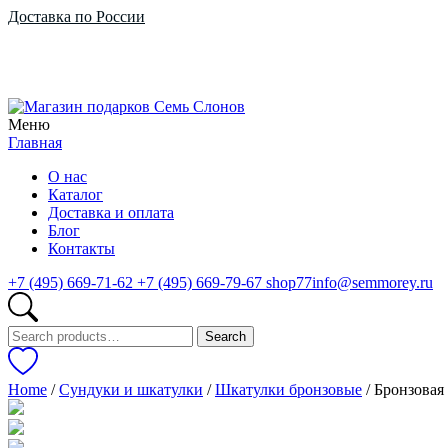
Доставка по России
Меню
Главная
О нас
Каталог
Доставка и оплата
Блог
Контакты
+7 (495) 669-71-62
+7 (495) 669-79-67
shop77info@semmorey.ru
Search
Search
for:
Home
/
Сундуки и шкатулки
/
Шкатулки бронзовые
/ Бронзовая