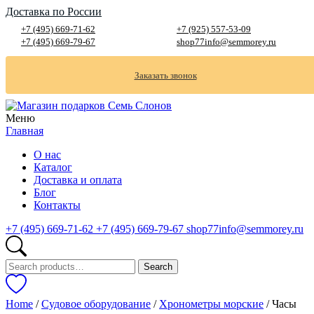
Доставка по России
+7 (495) 669-71-62
+7 (925) 557-53-09
+7 (495) 669-79-67
shop77info@semmorey.ru
Заказать звонок
Меню
Главная
О нас
Каталог
Доставка и оплата
Блог
Контакты
+7 (495) 669-71-62
+7 (495) 669-79-67
shop77info@semmorey.ru
Search
Search
for:
Home
/
Судовое оборудование
/
Хронометры морские
/ Часы