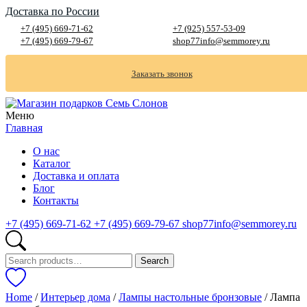
Доставка по России
+7 (495) 669-71-62
+7 (925) 557-53-09
+7 (495) 669-79-67
shop77info@semmorey.ru
Заказать звонок
Меню
Главная
О нас
Каталог
Доставка и оплата
Блог
Контакты
+7 (495) 669-71-62
+7 (495) 669-79-67
shop77info@semmorey.ru
Search
Search
for:
Home
/
Интерьер дома
/
Лампы настольные бронзовые
/ Лампа