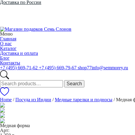
Доставка по России
Меню
Главная
О нас
Каталог
Доставка и оплата
Блог
Контакты
+7 (495) 669-71-62
+7 (495) 669-79-67
shop77info@semmorey.ru
Search
Search
for:
Home
/
Посуда из Индии
/
Медные тарелки и подносы
/ Медная 
Медная форма
Арт: