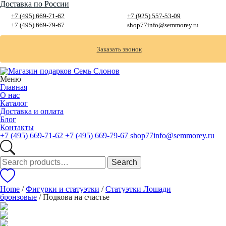
Доставка по России
+7 (495) 669-71-62
+7 (925) 557-53-09
+7 (495) 669-79-67
shop77info@semmorey.ru
Заказать звонок
Меню
Главная
О нас
Каталог
Доставка и оплата
Блог
Контакты
+7 (495) 669-71-62
+7 (495) 669-79-67
shop77info@semmorey.ru
Search
Search
for:
Home
/
Фигурки и статуэтки
/
Статуэтки Лошади
бронзовые
/ Подкова на счастье