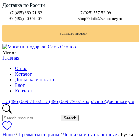
Доставка по России
+7 (495) 669-71-62
+7 (925) 557-53-09
+7 (495) 669-79-67
shop77info@semmorey.ru
Заказать звонок
Меню
Главная
О нас
Каталог
Доставка и оплата
Блог
Контакты
+7 (495) 669-71-62
+7 (495) 669-79-67
shop77info@semmorey.ru
Search
Search
for:
Home
/
Предметы старины
/
Чернильницы старинные
/ Ручка