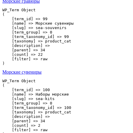
Морские гравюры
WP_Term Object

(

    [term_id] => 99

    [name] => Морские сувениры

    [slug] => sea-souvenirs

    [term_group] => 0

    [term_taxonomy_id] => 99

    [taxonomy] => product_cat

    [description] => 

    [parent] => 34

    [count] => 22

    [filter] => raw

Морские сувениры
WP_Term Object

(

    [term_id] => 100

    [name] => Наборы морские

    [slug] => sea-kits

    [term_group] => 0

    [term_taxonomy_id] => 100

    [taxonomy] => product_cat

    [description] => 

    [parent] => 34

    [count] => 2

    [filter] => raw
