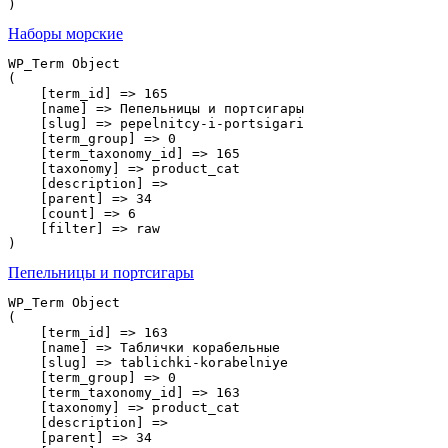
Наборы морские
WP_Term Object

(

    [term_id] => 165

    [name] => Пепельницы и портсигары

    [slug] => pepelnitcy-i-portsigari

    [term_group] => 0

    [term_taxonomy_id] => 165

    [taxonomy] => product_cat

    [description] => 

    [parent] => 34

    [count] => 6

    [filter] => raw

Пепельницы и портсигары
WP_Term Object

(

    [term_id] => 163

    [name] => Таблички корабельные

    [slug] => tablichki-korabelniye

    [term_group] => 0

    [term_taxonomy_id] => 163

    [taxonomy] => product_cat

    [description] => 

    [parent] => 34
