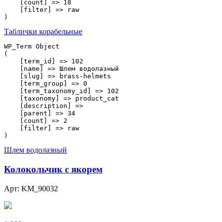
    [count] => 18

    [filter] => raw

Таблички корабельные
WP_Term Object

(

    [term_id] => 102

    [name] => Шлем водолазный

    [slug] => brass-helmets

    [term_group] => 0

    [term_taxonomy_id] => 102

    [taxonomy] => product_cat

    [description] => 

    [parent] => 34

    [count] => 2

    [filter] => raw

Шлем водолазный
Колокольчик с якорем
Арт: KM_90032