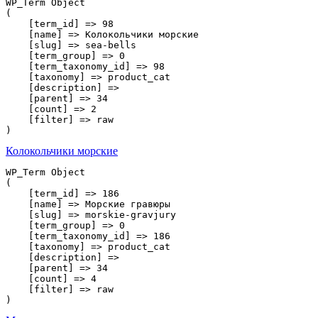
WP_Term Object

(

    [term_id] => 98

    [name] => Колокольчики морские

    [slug] => sea-bells

    [term_group] => 0

    [term_taxonomy_id] => 98

    [taxonomy] => product_cat

    [description] => 

    [parent] => 34

    [count] => 2

    [filter] => raw

Колокольчики морские
WP_Term Object

(

    [term_id] => 186

    [name] => Морские гравюры

    [slug] => morskie-gravjury

    [term_group] => 0

    [term_taxonomy_id] => 186

    [taxonomy] => product_cat

    [description] => 

    [parent] => 34

    [count] => 4

    [filter] => raw
