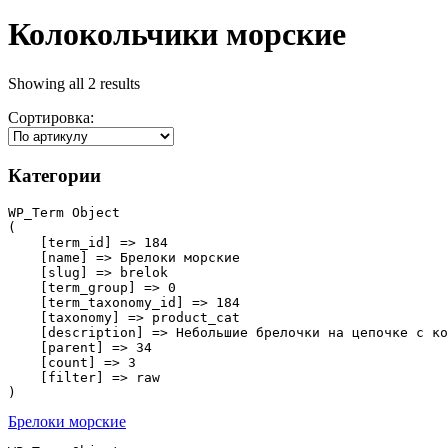
Колокольчики морские
Showing all 2 results
Сортировка:
Категории
WP_Term Object

(

    [term_id] => 184

    [name] => Брелоки морские

    [slug] => brelok

    [term_group] => 0

    [term_taxonomy_id] => 184

    [taxonomy] => product_cat

    [description] => Небольшие брелочки на цепочке с ко
    [parent] => 34

    [count] => 3

    [filter] => raw

Брелоки морские