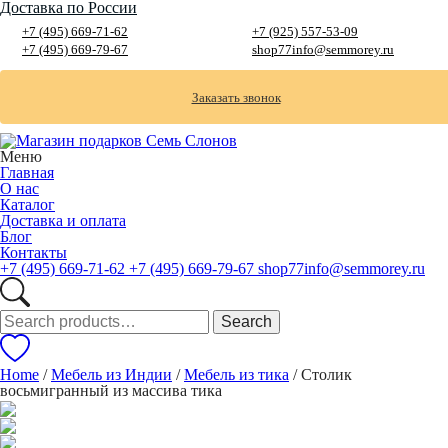
Доставка по России
+7 (495) 669-71-62
+7 (925) 557-53-09
+7 (495) 669-79-67
shop77info@semmorey.ru
Заказать звонок
Меню
Главная
О нас
Каталог
Доставка и оплата
Блог
Контакты
+7 (495) 669-71-62
+7 (495) 669-79-67
shop77info@semmorey.ru
Search
Search
for:
Home
/
Мебель из Индии
/
Мебель из тика
/ Столик
восьмигранный из массива тика