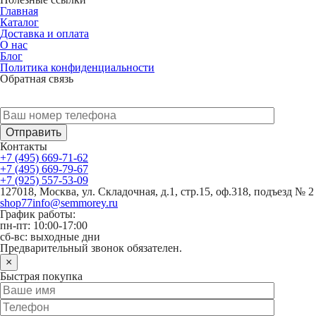
Главная
Каталог
Доставка и оплата
О нас
Блог
Политика конфиденциальности
Обратная связь
У Вас есть вопрос? Наши менеджеры оперативно свяжутся с
Вами
Контакты
+7 (495) 669-71-62
+7 (495) 669-79-67
+7 (925) 557-53-09
127018, Москва, ул. Складочная, д.1, стр.15, оф.318, подъезд № 2
shop77info@semmorey.ru
График работы:
пн-пт: 10:00-17:00
сб-вс: выходные дни
Предварительный звонок обязателен.
×
Быстрая покупка